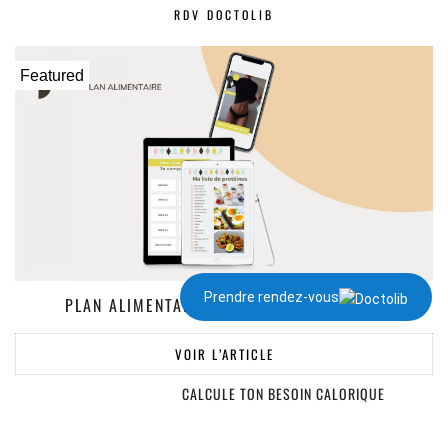
RDV DOCTOLIB
Featured
Prendre rendez-vous
PLAN ALIMENTAIRE DE 1300 À 2000 KCAL
VOIR L’ARTICLE
CALCULE TON BESOIN CALORIQUE