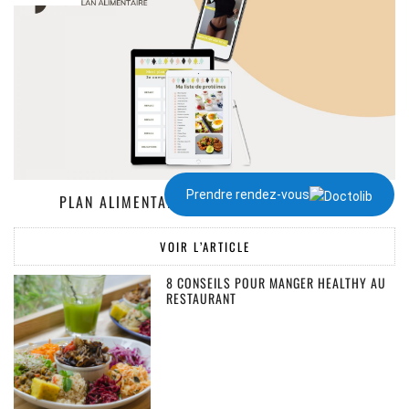
Prendre rendez-vous
PLAN ALIMENTAIRE DE 1300 À 2000 KCAL
VOIR L’ARTICLE
8 CONSEILS POUR MANGER HEALTHY AU
RESTAURANT