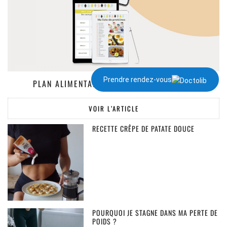
Prendre rendez-vous
PLAN ALIMENTAIRE DE 1300 À 2000 KCAL
VOIR L’ARTICLE
RECETTE CRÊPE DE PATATE DOUCE
POURQUOI JE STAGNE DANS MA PERTE DE
POIDS ?