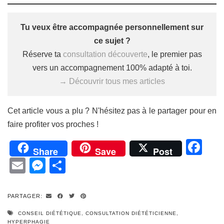
Tu veux être accompagnée personnellement sur
ce sujet ?
Réserve ta
consultation découverte
, le premier pas
vers un accompagnement 100% adapté à toi.
→ Découvrir tous mes articles
Cet article vous a plu ? N'hésitez pas à le partager pour en
faire profiter vos proches !
Fa
Share
Save
Post
Email
Messenger
Partager
PARTAGER:
CONSEIL DIÉTÉTIQUE
,
CONSULTATION DIÉTÉTICIENNE
,
HYPERPHAGIE