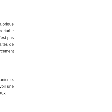
alorique
perturbe
’est pas
aites de
orcement
ganisme.
voir une
raux.