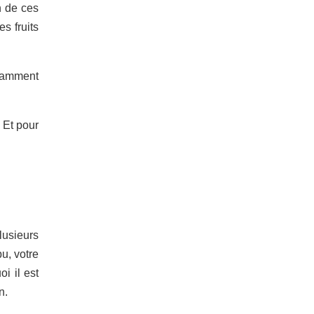
n de ces
s fruits
otamment
. Et pour
lusieurs
u, votre
i il est
n.