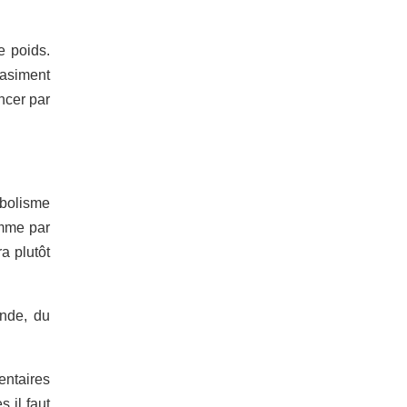
e poids.
uasiment
encer par
abolisme
amme par
a plutôt
ande, du
entaires
 il faut