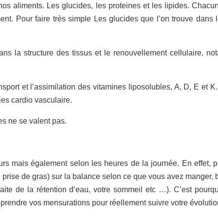
nos aliments. Les glucides, les proteines et les lipides. Chacu
nt. Pour faire très simple Les glucides que l’on trouve dans le
ans la structure des tissus et le renouvellement cellulaire, n
ansport et l’assimilation des vitamines liposolubles, A, D, E et K
es cardio vasculaire.
es ne se valent pas.
ours mais également selon les heures de la journée. En effet, p
e prise de gras) sur la balance selon ce que vous avez manger, b
 faite de la rétention d’eau, votre sommeil etc …). C’est pourquo
 prendre vos mensurations pour réellement suivre votre évolutio