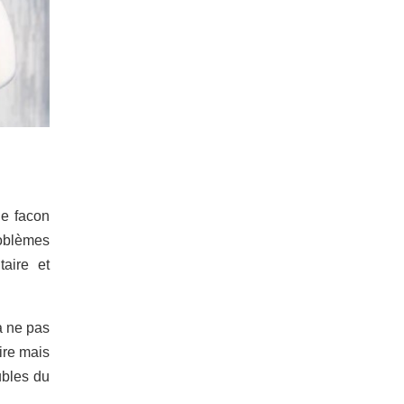
de facon
roblèmes
taire et
à ne pas
ire mais
ubles du