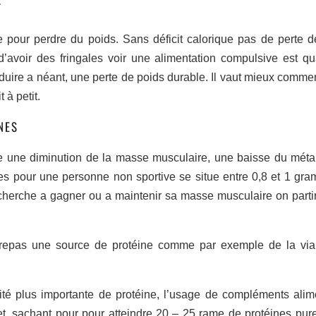
T
e pour perdre du poids. Sans déficit calorique pas de perte d
 d’avoir des fringales voir une alimentation compulsive est q
it réduire a néant, une perte de poids durable. Il vaut mieux comm
 à petit.
NES
 une diminution de la masse musculaire, une baisse du mét
es pour une personne non sportive se situe entre 0,8 et 1 gr
 cherche a gagner ou a maintenir sa masse musculaire on partir
e repas une source de protéine comme par exemple de la vi
ité plus importante de protéine, l’usage de compléments alim
et, sachant pour pour atteindre 20 – 25 rame de protéines pures