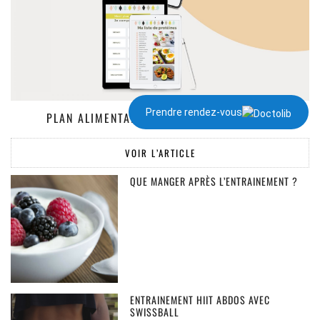
Prendre rendez-vous
PLAN ALIMENTAIRE DE 1300 À 2000 KCAL
VOIR L’ARTICLE
QUE MANGER APRÈS L’ENTRAINEMENT ?
ENTRAINEMENT HIIT ABDOS AVEC
SWISSBALL