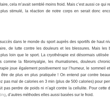
laire, cela m’avait semblé moins froid. Mais c’est aussi ce qui r
lus stimulé, la réaction de notre corps en serait donc enc
succès dans le monde du sport auprès des sportifs de haut niv
ire, de lutte contre les douleurs et les blessures. Mais les b
plus loin que le sport. La cryothérapie est désormais utilisée
es comme la fibromyalgie, les rhumatismes, douleurs chron
rapie joue également positivement sur l’humeur, le sommeil et
à être de plus en plus pratiquée ! On entend par contre bea
ez pas mal de calories en 3 min (plus de 500 calories) pour per
t pas perdre de poids ni n’agit contre la cellulite. Pour cette 
ting
, d’autres méthodes elles aussi basées sur le froid.