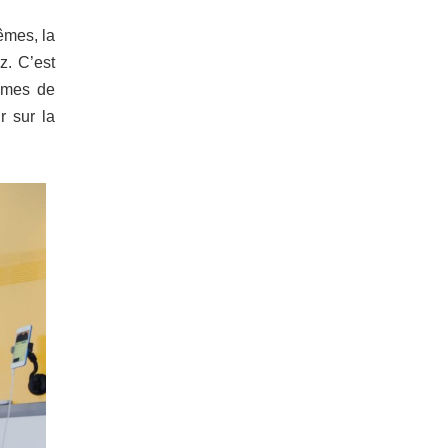
êmes, la
z. C’est
lèmes de
r sur la