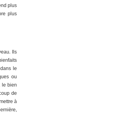
end plus
ore plus
eau. Ils
ienfaits
 dans le
iques ou
 le bien
ucoup de
mettre à
dernière,