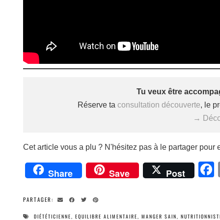
Tu veux être accompag
Réserve ta
consultation découverte
, le 
→ Décou
Cet article vous a plu ? N'hésitez pas à le partager pour e
Share
Save
Post
PARTAGER:
DIÉTÉTICIENNE
,
EQUILIBRE ALIMENTAIRE
,
MANGER SAIN
,
NUTRITIONNIST