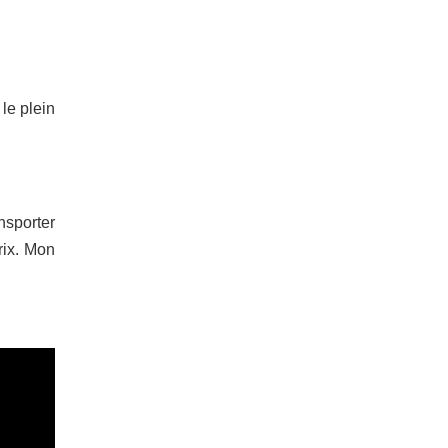
le plein
ansporter
rix. Mon