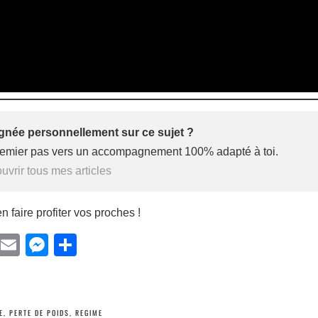
née personnellement sur ce sujet ?
premier pas vers un accompagnement 100% adapté à toi.
vrir tous mes articles
n faire profiter vos proches !
Facebook
Email
Messenger
Partager
E
,
PERTE DE POIDS
,
REGIME