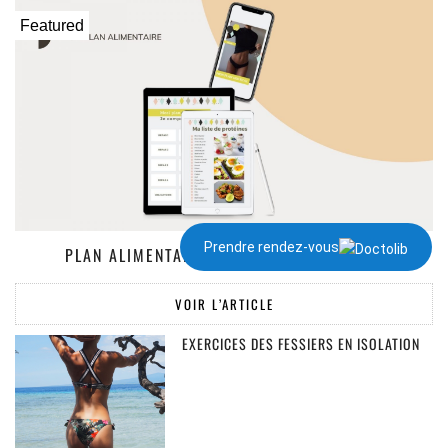
Featured
Prendre rendez-vous
PLAN ALIMENTAIRE DE 1300 À 2000 KCAL
VOIR L’ARTICLE
EXERCICES DES FESSIERS EN ISOLATION