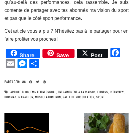
qu’au-delà des performances, cela rassemble. Je suis
contente de partager avec tes abonnés ma vision du sport
et pas que le côté sport performance.
Cet article vous a plu ? N'hésitez pas à le partager pour en
faire profiter vos proches !
Fa
Share
Save
Post
Email
Messenger
Partager
PARTAGER:
ARTICLE BLOG
,
EMMAFITNESSGOAL
,
ENTRAINEMENT À LA MAISON
,
FITNESS
,
INTERVIEW
,
IRONMAN
,
MARATHON
,
MUSCULATION
,
RUN
,
SALLE DE MUSCULATION
,
SPORT