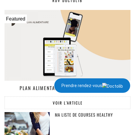
RDV DOCTOLIB
Featured
Prendre rendez-vous
PLAN ALIMENTAIRE DE 1300 À 2000 KCAL
VOIR L’ARTICLE
MA LISTE DE COURSES HEALTHY