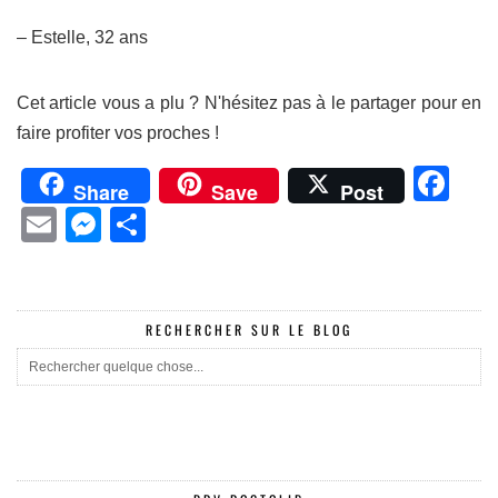
– Estelle, 32 ans
Cet article vous a plu ? N'hésitez pas à le partager pour en
faire profiter vos proches !
Fa
Share
Save
Post
Email
Messenger
Partager
RECHERCHER SUR LE BLOG