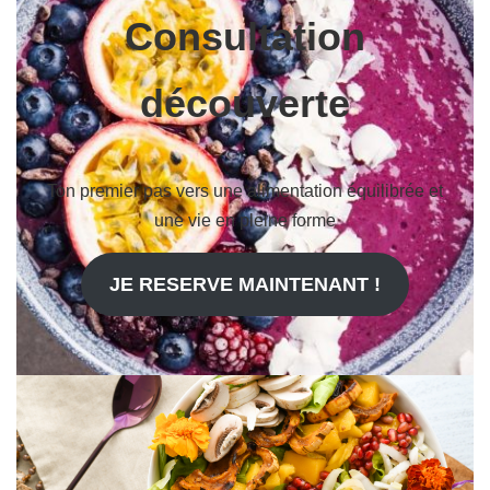
Consultation
découverte
Ton premier pas vers une alimentation équilibrée et
une vie en pleine forme
JE RESERVE MAINTENANT !