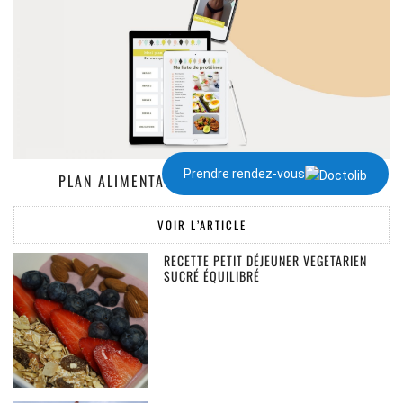
Prendre rendez-vous
PLAN ALIMENTAIRE DE 1300 À 2000 KCAL
VOIR L’ARTICLE
RECETTE PETIT DÉJEUNER VEGETARIEN
SUCRÉ ÉQUILIBRÉ