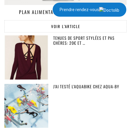
Prendre rendez-vous
PLAN ALIMENTAIRE DE 1300 À 2000 KCAL
VOIR L’ARTICLE
TENUES DE SPORT STYLÉES ET PAS
CHÈRES: 20€ ET …
J’AI TESTÉ L’AQUABIKE CHEZ AQUA-BY