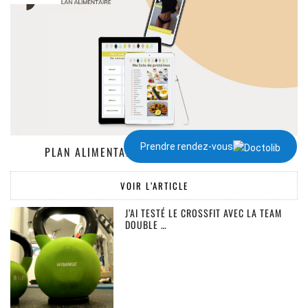
Prendre rendez-vous
PLAN ALIMENTAIRE DE 1300 À 2000 KCAL
VOIR L’ARTICLE
J’AI TESTÉ LE CROSSFIT AVEC LA TEAM
DOUBLE …