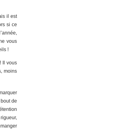
s il est
rs si ce
 l’année,
 ne vous
ls !
! Il vous
s, moins
emarquer
 bout de
étention
 rigueur,
à manger