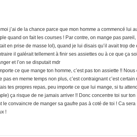
lors moi j’ai de la chance parce que mon homme a commencé lui au
le quand on fait les courses ! Par contre, on mange pas pareil, 
ait en prise de masse lol), quand je lui disais qu’il avait trop d
aire il galérait tellement à finir ses assiettes ou à ce que ça so
ger et l’on se disputait mdr
importe ce que mange ton homme, c’est pas ton assiette !! Nous
e pas en meme temps non plus, c’est contraignant c’est certain
 fais tes propres repas, peu importe ce que lui mange, si tu atte
mple) ça risque de ne jamais arriver !! Donc concentre toi sur to
nt le convaincre de manger sa gaufre pas à coté de toi ! Ca sera
ux !