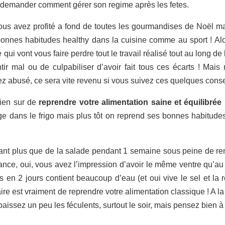
demander comment gérer son regime après les fetes.
us avez profité a fond de toutes les gourmandises de Noël mai
onnes habitudes healthy dans la cuisine comme au sport ! Alo
qui vont vous faire perdre tout le travail réalisé tout au long de
ntir mal ou de culpabiliser d’avoir fait tous ces écarts ! Mais
z abusé, ce sera vite revenu si vous suivez ces quelques consei
ien sur de
reprendre votre alimentation saine et équilibrée
ge dans le frigo mais plus tôt on reprend ses bonnes habitude
t plus que de la salade pendant 1 semaine sous peine de r
lance, oui, vous avez l’impression d’avoir le même ventre qu’au
 en 2 jours contient beaucoup d’eau (et oui vive le sel et la r
re est vraiment de reprendre votre alimentation classique ! A la
baissez un peu les féculents, surtout le soir, mais pensez bien 