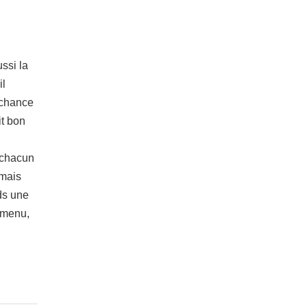
ssi la
il
e chance
it bon
 chacun
 mais
nds une
n menu,