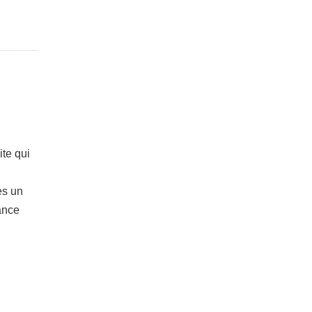
ite qui
es un
vance