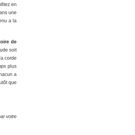
fitez en
dans une
enu a la
oire de
tude soit
la corde
mps plus
Chacun a
utôt que
par votre