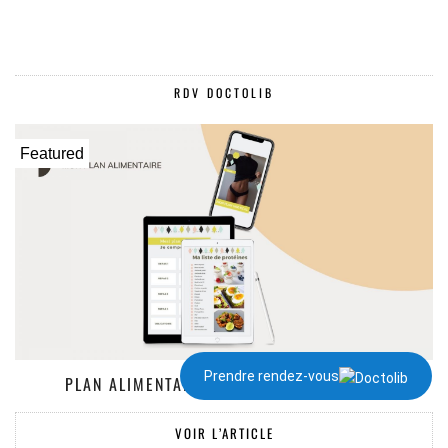
RDV DOCTOLIB
Featured
Prendre rendez-vous
PLAN ALIMENTAIRE DE 1300 À 2000 KCAL
VOIR L’ARTICLE