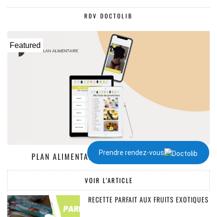
RDV DOCTOLIB
Featured
Prendre rendez-vous
PLAN ALIMENTAIRE DE 1300 À 2000 KCAL
VOIR L’ARTICLE
RECETTE PARFAIT AUX FRUITS EXOTIQUES