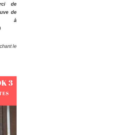
rci de
euve de
 à
)
chant le