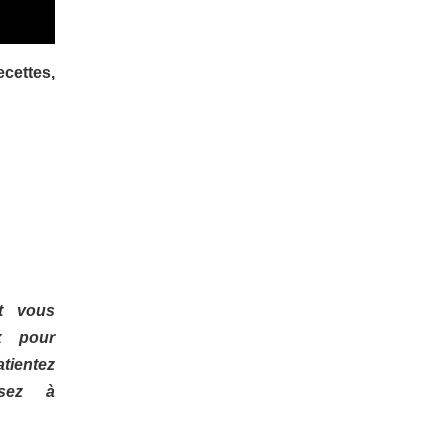
cettes,
nt vous
x pour
ientez
nsez à