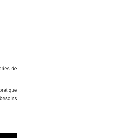
ories de
pratique
 besoins