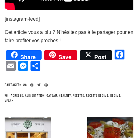
[instagram-feed]
Cet article vous a plu ? N'hésitez pas à le partager pour en
faire profiter vos proches !
Fa
Share
Save
Post
Email
Messenger
Partager
PARTAGER:
ADRESSE
,
ALIMENTATION
,
GATEAU
,
HEALTHY
,
RECETTE
,
RECETTE REGIME
,
REGIME
,
VEGAN