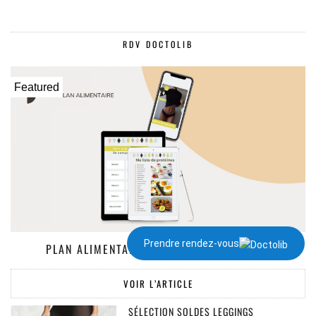
RDV DOCTOLIB
Featured
Prendre rendez-vous
PLAN ALIMENTAIRE DE 1300 À 2000 KCAL
VOIR L’ARTICLE
SÉLECTION SOLDES LEGGINGS