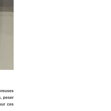
breuses
s, peser
sur ces