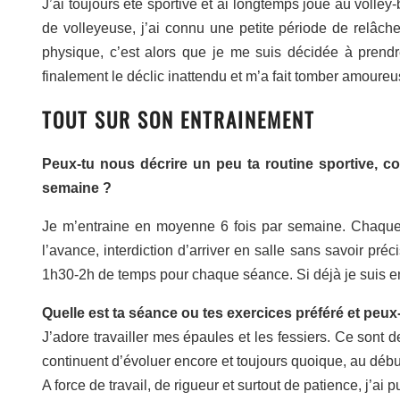
J’ai toujours été sportive et ai longtemps joué au volley
de volleyeuse, j’ai connu une petite période de relâch
physique, c’est alors que je me suis décidée à prend
finalement le déclic inattendu et m’a fait tomber amoure
TOUT SUR SON ENTRAINEMENT
Peux-tu nous décrire un peu ta routine sportive, c
semaine ?
Je m’entraine en moyenne 6 fois par semaine. Chaque 
l’avance, interdiction d’arriver en salle sans savoir pré
1h30-2h de temps pour chaque séance. Si déjà je suis en 
Quelle est ta séance ou tes exercices préféré et peu
J’adore travailler mes épaules et les fessiers. Ce sont 
continuent d’évoluer encore et toujours quoique, au débu
A force de travail, de rigueur et surtout de patience, j’ai 