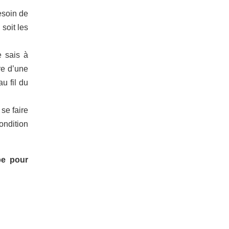
esoin de
soit les
e sais à
re d’une
u fil du
se faire
ondition
pe pour