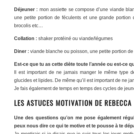
Déjeuner :
mon assiette se compose d’une viande blanc
une petite portion de féculents et une grande portion
brocolis etc…
Collation :
shaker protéiné ou viande/légumes
Diner :
viande blanche ou poisson, une petite portion de
Est-ce que tu as cette diète toute l’année ou est-ce 
Il est important de ne jamais manger le même type d
glucides et lipides. De même qu’il est important de ne ja
Je fais également de temps en temps des cycles de jeune 
LES ASTUCES MOTIVATION DE REBECCA
Une des questions qu’on me pose également réguli
peux nous dire ce qui te motive et te pousse à te dé
Je mentirais si je disais que je suis tous les jours mot