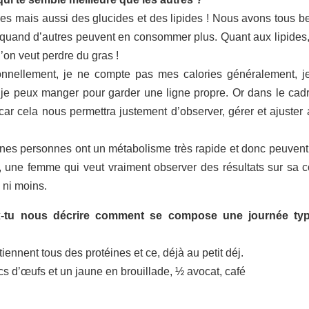
éines mais aussi des glucides et des lipides ! Nous avons tous b
uand d’autres peuvent en consommer plus. Quant aux lipides, 
’on veut perdre du gras !
onnellement, je ne compte pas mes calories généralement, j
e je peux manger pour garder une ligne propre. Or dans le cad
ar cela nous permettra justement d’observer, gérer et ajuster a
aines personnes ont un métabolisme très rapide et donc peuvent 
l, une femme qui veut vraiment observer des résultats sur sa c
 ni moins.
ux-tu nous décrire comment se compose une journée ty
nnent tous des protéines et ce, déjà au petit déj.
cs d’œufs et un jaune en brouillade, ½ avocat, café