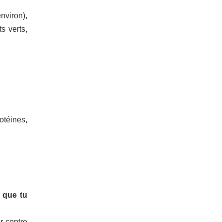
nviron),
s verts,
otéines,
 que tu
r contre