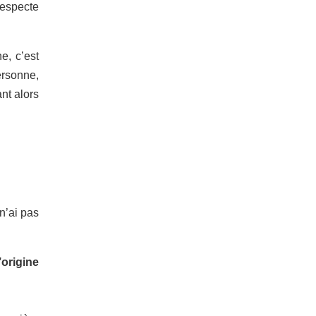
respecte
e, c’est
ersonne,
ant alors
n’ai pas
’origine