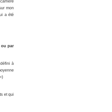
carrière
 sur mon
ui a été
 ou par
défini à
 moyenne
=)
s et qui