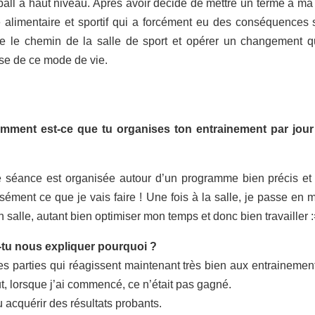
-ball à haut niveau. Après avoir décidé de mettre un terme à ma 
e alimentaire et sportif qui a forcément eu des conséquences
re le chemin de la salle de sport et opérer un changement q
use de ce mode de vie.
omment est-ce que tu organises ton entrainement par jour
séance est organisée autour d’un programme bien précis et 
cisément ce que je vais faire ! Une fois à la salle, je passe en
salle, autant bien optimiser mon temps et donc bien travailler :
x-tu nous expliquer pourquoi ?
des parties qui réagissent maintenant très bien aux entrainement
t, lorsque j’ai commencé, ce n’était pas gagné.
pu acquérir des résultats probants.