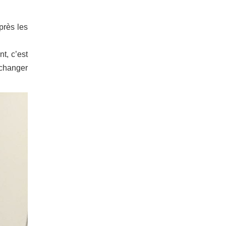
près les
t, c’est
 changer