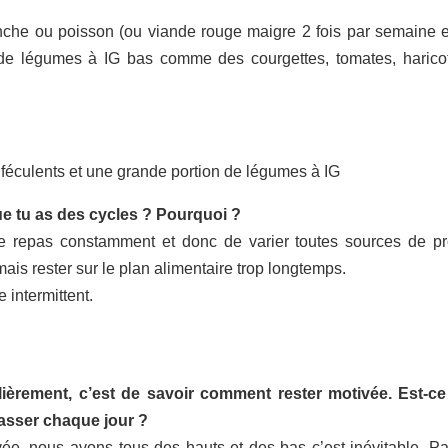
he ou poisson (ou viande rouge maigre 2 fois par semaine e
 de légumes à IG bas comme des courgettes, tomates, haricot
 féculents et une grande portion de légumes à IG
que tu as des cycles ? Pourquoi ?
e repas constamment et donc de varier toutes sources de pr
mais rester sur le plan alimentaire trop longtemps.
intermittent.
èrement, c’est de savoir comment rester motivée. Est-ce
passer chaque jour ?
ivée, nous avons tous des hauts et des bas c’est inévitable. Pa