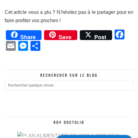
Cet article vous a plu ? N'hésitez pas à le partager pour en
faire profiter vos proches !
Fa
Share
Save
Post
Email
Messenger
Partager
RECHERCHER SUR LE BLOG
RDV DOCTOLIB